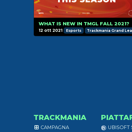
WHAT IS NEW IN TMGL FALL 2021?
12 ott 2021
Esports
Trackmania Grand Le
TRACKMANIA
PIATTA
CAMPAGNA
UBISOFT