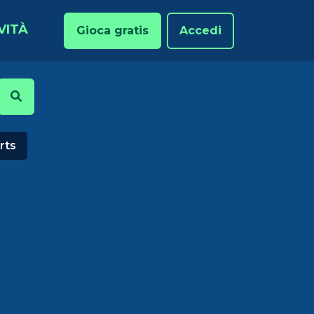
VITÀ
Gioca gratis
Accedi
rts