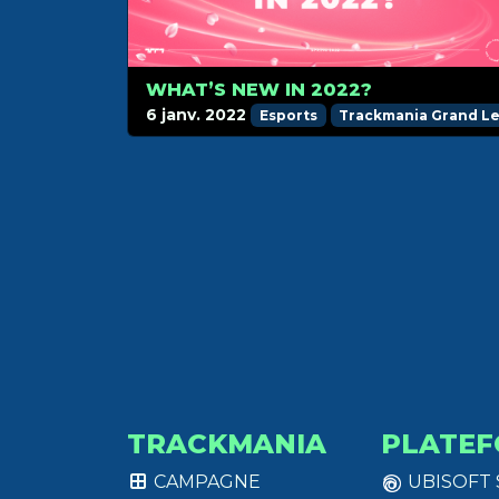
WHAT’S NEW IN 2022?
6 janv. 2022
Esports
Trackmania Grand L
TRACKMANIA
PLATEF
CAMPAGNE
UBISOFT