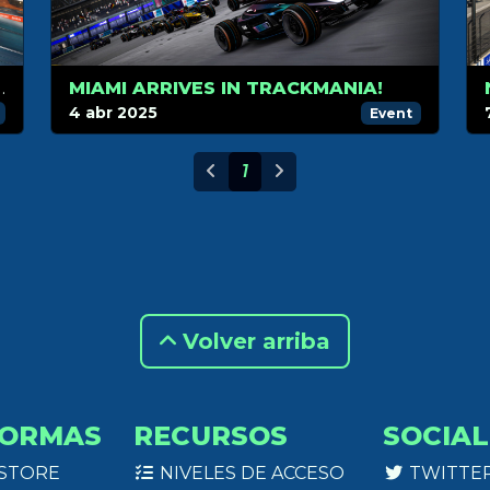
K: LONDON & TOKYO
MIAMI ARRIVES IN TRACKMANIA!
4 abr 2025
Event
1
Volver arriba
FORMAS
RECURSOS
SOCIAL
 STORE
NIVELES DE ACCESO
TWITTE