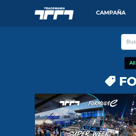
CAMPAÑA
All
FO