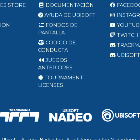
ES STORE
DOCUMENTACIÓN
FACEBO
AYUDA DE UBISOFT
INSTAG
ION
FONDOS DE
YOUTUB
PANTALLA
TWITCH
CÓDIGO DE
TRACKM
CONDUCTA
UBISOF
JUEGOS
ANTERIORES
TOURNAMENT
LICENSES
. Ubisoft, Ubi.com, Nadeo the Ubisoft logo and the Nadeo logo a