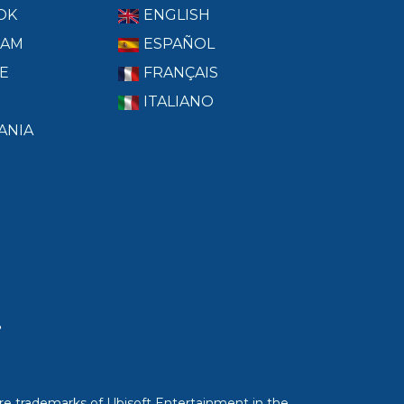
OK
ENGLISH
RAM
ESPAÑOL
E
FRANÇAIS
ITALIANO
ANIA
T
re trademarks of Ubisoft Entertainment in the