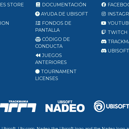
ES STORE
DOCUMENTACIÓN
FACEBO
AYUDA DE UBISOFT
INSTAG
ION
FONDOS DE
YOUTUB
PANTALLA
TWITCH
CÓDIGO DE
TRACKM
CONDUCTA
UBISOF
JUEGOS
ANTERIORES
TOURNAMENT
LICENSES
. Ubisoft, Ubi.com, Nadeo the Ubisoft logo and the Nadeo logo a