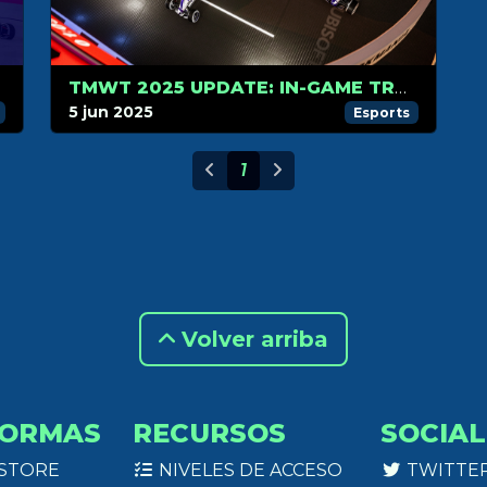
TMWT 2025 UPDATE: IN-GAME TROPHIES, NEW TRACKS AND MORE.
5 jun 2025
Esports
1
Volver arriba
FORMAS
RECURSOS
SOCIAL
 STORE
NIVELES DE ACCESO
TWITTE