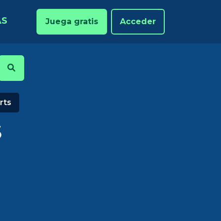
AS
Juega gratis
Acceder
rts
S