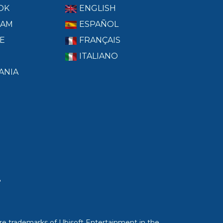
OK
ENGLISH
RAM
ESPAÑOL
E
FRANÇAIS
ITALIANO
ANIA
T
re trademarks of Ubisoft Entertainment in the