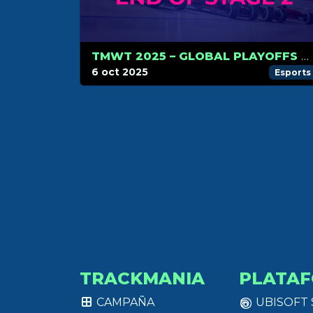
TMWT 2025 – GLOBAL PLAYOFFS #2: NEMESIS RISE TO THE TOP, WORLD CUP LINE-UP COMPLETE
6 oct 2025
Esports
TRACKMANIA
PLATA
CAMPAÑA
UBISOFT