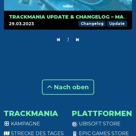
TRACKMANIA UPDATE & CHANGELOG – MARCH 29TH 2023
29.03.2023
Changelog
Update
1
Nach oben
TRACKMANIA
PLATTFORMEN
KAMPAGNE
UBISOFT STORE
STRECKE DES TAGES
EPIC GAMES STORE