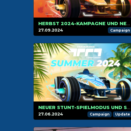
HERBST 2024-KAMPAGNE UND NEUER PLATTFORM-MODUS AB 1. OKTOBER!
27.09.2024
Campaign
NEUER STUNT-SPIELMODUS UND SOMMER 2024 KAMPAGNE STARTEN AM 1. JULI: MACHE DICH BEREIT FÜR DIE FAHRT!
27.06.2024
Campaign
Update