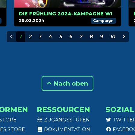
DIE FRÜHLING 2024-KAMPAGNE WIRD AM 02. APRIL VERFGÜBAR SEIN!
29.03.2024
Campaign
1
2
3
4
5
6
7
8
9
10
Nach oben
FORMEN
RESSOURCEN
SOZIAL
 STORE
ZUGANGSSTUFEN
TWITTE
ES STORE
DOKUMENTATION
FACEBO