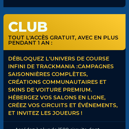
CLUB
TOUT L'ACCÈS GRATUIT, AVEC EN PLUS
PENDANT 1 AN :
DÉBLOQUEZ L'UNIVERS DE COURSE
INFINI DE TRACKMANIA :CAMPAGNES
SAISONNIÈRES COMPLÈTES,
CRÉATIONS COMMUNAUTAIRES ET
SKINS DE VOITURE PREMIUM.
HÉBERGEZ VOS SALONS EN LIGNE,
CRÉEZ VOS CIRCUITS ET ÉVÉNEMENTS,
ET INVITEZ LES JOUEURS !