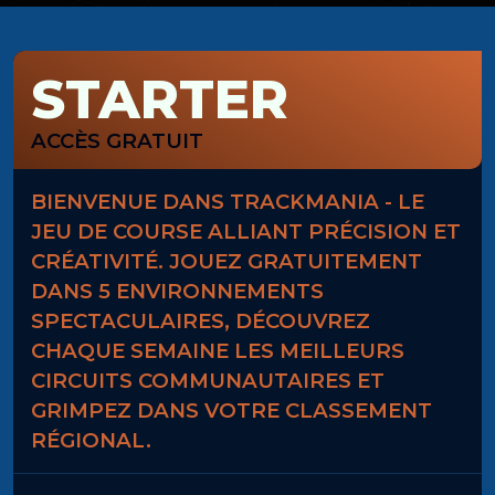
STARTER
ACCÈS GRATUIT
BIENVENUE DANS TRACKMANIA - LE
JEU DE COURSE ALLIANT PRÉCISION ET
CRÉATIVITÉ. JOUEZ GRATUITEMENT
DANS 5 ENVIRONNEMENTS
SPECTACULAIRES, DÉCOUVREZ
CHAQUE SEMAINE LES MEILLEURS
CIRCUITS COMMUNAUTAIRES ET
GRIMPEZ DANS VOTRE CLASSEMENT
RÉGIONAL.