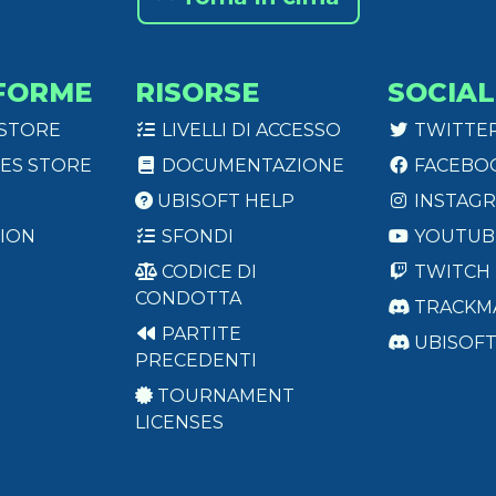
FORME
RISORSE
SOCIAL
 STORE
LIVELLI DI ACCESSO
TWITTE
ES STORE
DOCUMENTAZIONE
FACEBO
UBISOFT HELP
INSTAG
ION
SFONDI
YOUTUB
CODICE DI
TWITCH
CONDOTTA
TRACKM
PARTITE
UBISOF
PRECEDENTI
TOURNAMENT
LICENSES