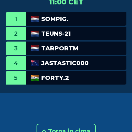
11:00 CET
1
SOMPIG.
2
TEUNS-21
3
TARPORTM
4
JASTASTIC000
5
FORTY.2
Torna in cima