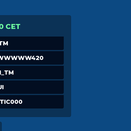
0 CET
TM
WWWWW420
N_TM
I
TIC000