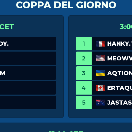
COPPA DEL GIORNO
 CET
3:0
DY.
1
HANKY.
2
MEOW
TM
3
AQTIO
7
4
ERTAQU
5
JASTAS