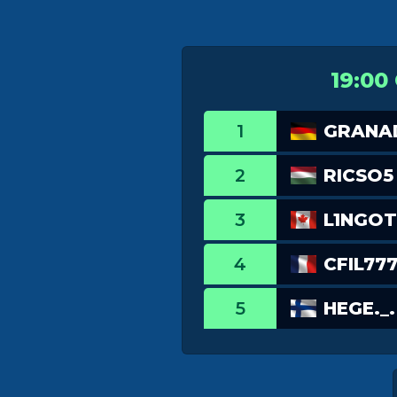
19:00
1
GRANA
2
RICSO5
3
L1NGO
4
CFIL77
5
HEGE._.