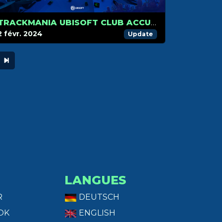
TRACKMANIA UBISOFT CLUB ACCUEILLE HUNGRY SHARK !
2 févr. 2024
Update
LANGUES
R
DEUTSCH
OK
ENGLISH