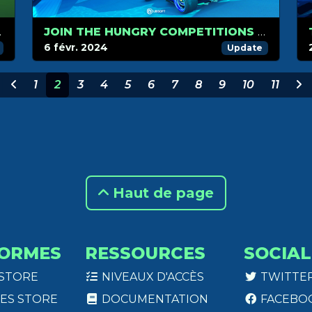
 FÉVRIER !
JOIN THE HUNGRY COMPETITIONS TO WIN SPECIAL REWARDS!
6 févr. 2024
Update
1
2
3
4
5
6
7
8
9
10
11
Haut de page
ORMES
RESSOURCES
SOCIAL
 STORE
NIVEAUX D'ACCÈS
TWITTE
ES STORE
DOCUMENTATION
FACEBO