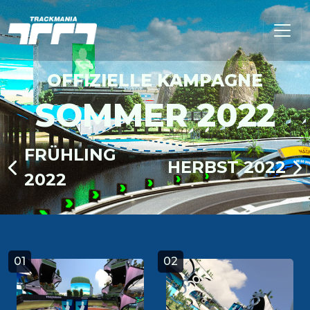
OFFIZIELLE KAMPAGNE
SOMMER 2022
FRÜHLING
HERBST 2022
2022
01
02