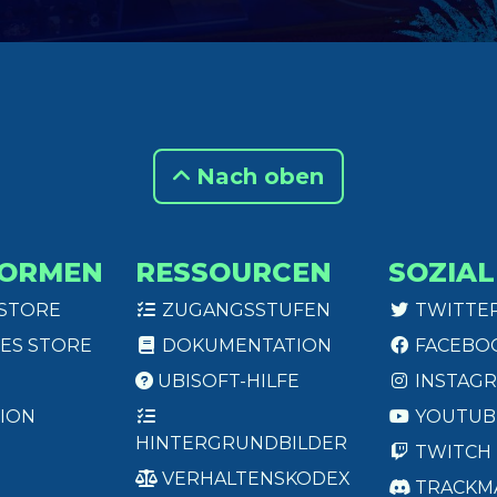
Nach oben
FORMEN
RESSOURCEN
SOZIAL
 STORE
ZUGANGSSTUFEN
TWITTE
ES STORE
DOKUMENTATION
FACEBO
UBISOFT-HILFE
INSTAG
ION
YOUTUB
HINTERGRUNDBILDER
TWITCH
VERHALTENSKODEX
TRACKM