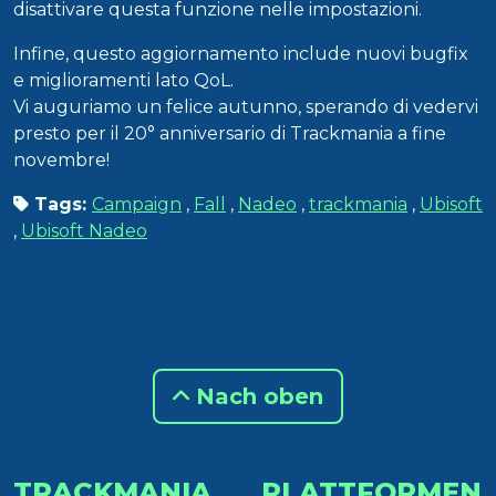
disattivare questa funzione nelle impostazioni.
Infine, questo aggiornamento include nuovi bugfix
e miglioramenti lato QoL.
Vi auguriamo un felice autunno, sperando di vedervi
presto per il 20° anniversario di Trackmania a fine
novembre!
Tags:
Campaign
,
Fall
,
Nadeo
,
trackmania
,
Ubisoft
,
Ubisoft Nadeo
Nach oben
TRACKMANIA
PLATTFORMEN