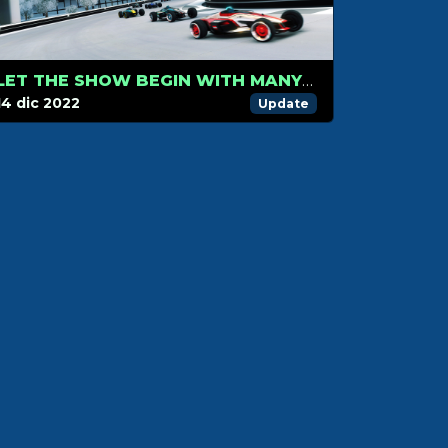
LET THE SHOW BEGIN WITH MANY NEW TRACKMANIA BLOCKS AND ITEMS
14 dic 2022
Update