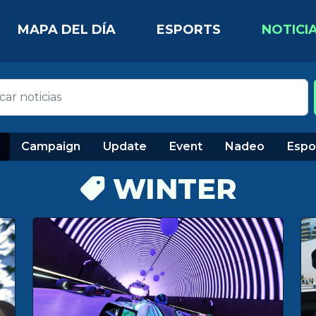
MAPA DEL DÍA
ESPORTS
NOTICI
Campaign
Update
Event
Nadeo
Espo
WINTER