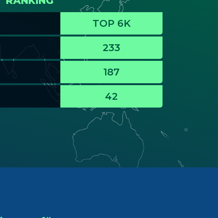
RANKING
TOP 6K
233
187
42