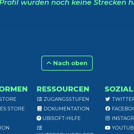
Profil wurden noch keine Strecken h
Nach oben
FORMEN
RESSOURCEN
SOZIAL
 STORE
ZUGANGSSTUFEN
TWITTE
ES STORE
DOKUMENTATION
FACEBO
UBISOFT-HILFE
INSTAG
ION
YOUTUB