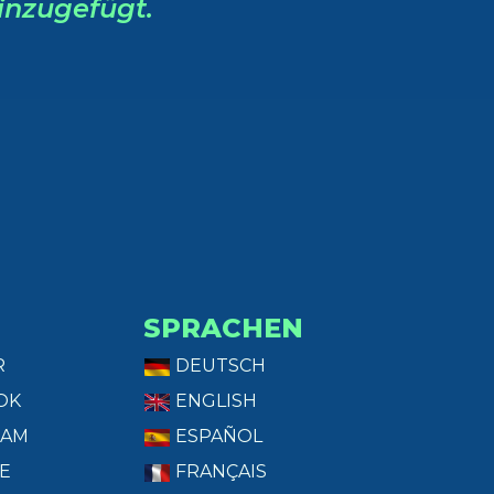
inzugefügt.
SPRACHEN
R
DEUTSCH
OK
ENGLISH
RAM
ESPAÑOL
E
FRANÇAIS