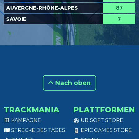
AUVERGNE-RHÔNE-ALPES
87
SAVOIE
7
Nach oben
TRACKMANIA
PLATTFORMEN
KAMPAGNE
UBISOFT STORE
STRECKE DES TAGES
EPIC GAMES STORE