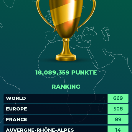
18,089,359 PUNKTE
RANKING
WORLD
669
EUROPE
508
FRANCE
89
AUVERGNE-RHÔNE-ALPES
14