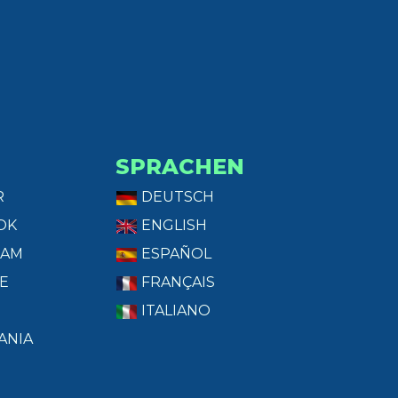
SPRACHEN
R
DEUTSCH
OK
ENGLISH
RAM
ESPAÑOL
E
FRANÇAIS
ITALIANO
ANIA
T