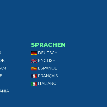
SPRACHEN
R
DEUTSCH
OK
ENGLISH
RAM
ESPAÑOL
E
FRANÇAIS
ITALIANO
ANIA
T