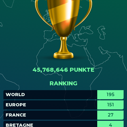
45,768,646 PUNKTE
RANKING
WORLD
195
EUROPE
151
FRANCE
27
BRETAGNE
4