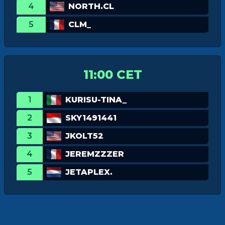
4
NORTH.CL
5
CLM_
11:00 CET
1
KURISU-TINA_
2
SKY1491441
3
JKOLT52
4
JEREMZZZER
5
JETAPLEX.