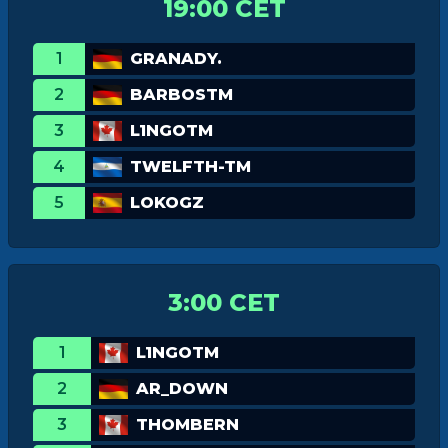
19:00 CET
1
GRANADY.
2
BARBOSTM
3
L1NGOTM
4
TWELFTH-TM
5
LOKOGZ
3:00 CET
1
L1NGOTM
2
AR_DOWN
3
THOMBERN