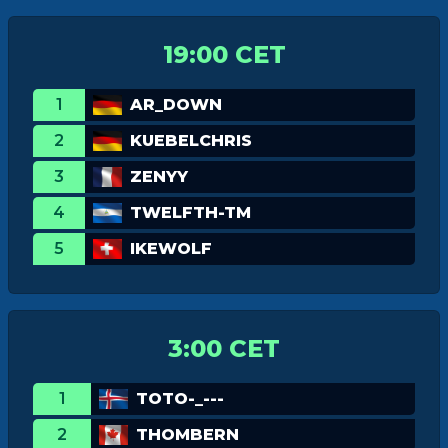
19:00 CET
1
AR_DOWN
2
KUEBELCHRIS
3
ZENYY
4
TWELFTH-TM
5
IKEWOLF
3:00 CET
1
TOTO-_---
2
THOMBERN