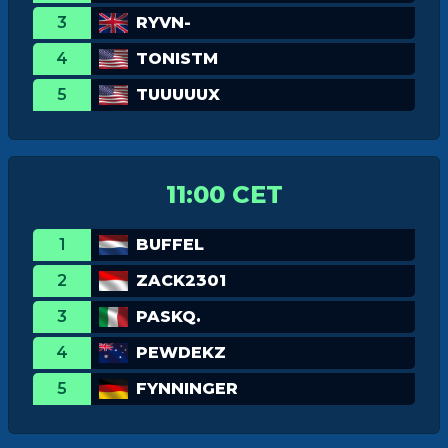
3
RYVN-
4
TONISTM
5
TUUUUUX
11:00 CET
1
BUFFEL
2
ZACK2301
3
PASKQ.
4
PEWDEKZ
5
FYNNINGER