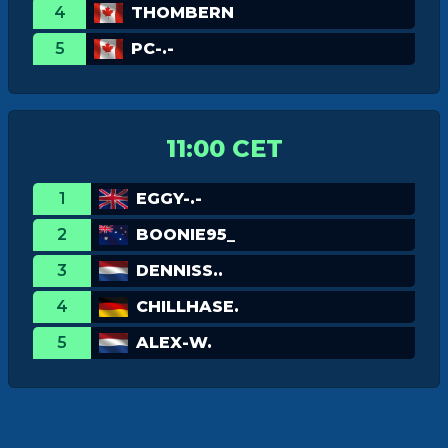
4
THOMBERN
5
PC-.-
11:00 CET
1
EGGY-.-
2
BOONIE95_
3
DENNISS..
4
CHILLHASE.
5
ALEX-W.