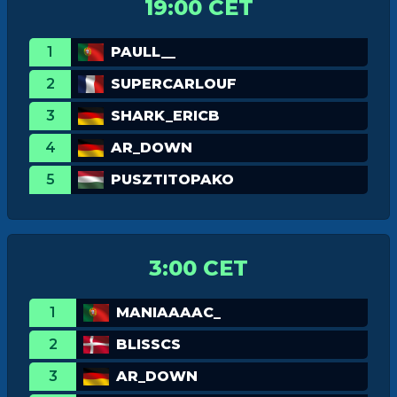
19:00 CET
1
PAULL__
2
SUPERCARLOUF
3
SHARK_ERICB
4
AR_DOWN
5
PUSZTITOPAKO
3:00 CET
1
MANIAAAAC_
2
BLISSCS
3
AR_DOWN