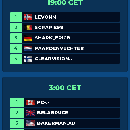
19:00 CET
1
LEVONN
2
SCRAPIE98
3
SHARK_ERICB
4
PAARDENVECHTER
5
CLEARVISION..
3:00 CET
1
PC-.-
2
BELABRUCE
3
BAKERMAN.XD