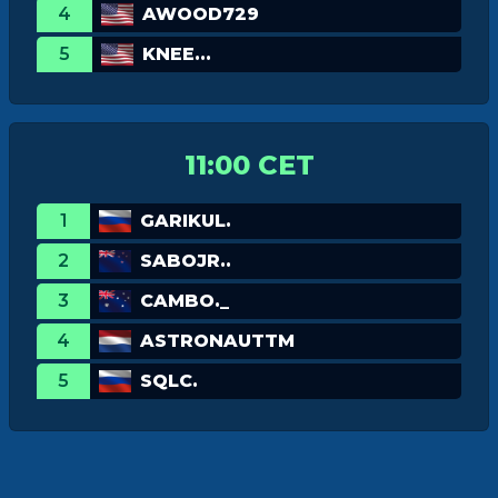
4
AWOOD729
5
KNEE...
11:00 CET
1
GARIKUL.
2
SABOJR..
3
CAMBO._
4
ASTRONAUTTM
5
SQLC.