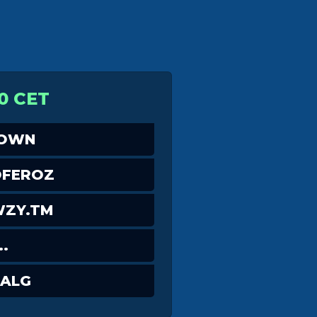
0 CET
DOWN
OFEROZ
ZY.TM
..
.ALG