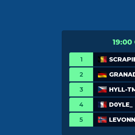
19:00
1
SCRAPI
2
GRANAD
3
HYLL-T
4
D0YLE_
5
LEVON