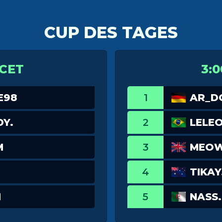
CUP DES TAGES
 CET
3:0
E98
1
AR_
Y.
2
LELE
M
3
MEOW
4
TIKAY
N
5
NASS