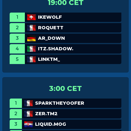
19:00 CET
1
IKEWOLF
2
ROQUETT
3
AR_DOWN
4
ITZ.SHADOW.
5
LINKTM_
3:00 CET
1
SPARKTHEYOOFER
2
ZER.TM2
3
LIQUID.MOG