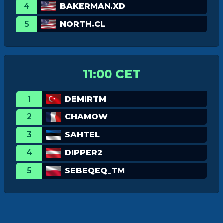
4
BAKERMAN.XD
5
NORTH.CL
11:00 CET
1
DEMIRTM
2
CHAMOW
3
SAHTEL
4
DIPPER2
5
SEBEQEQ_TM