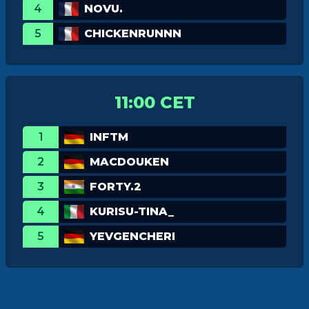
4
NOVU.
5
CHICKENRUNNN
11:00 CET
1
INFTM
2
MACDOUKEN
3
FORTY.2
4
KURISU-TINA_
5
YEVGENCHERI