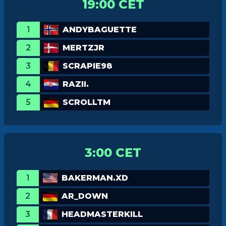
19:00 CET
1
ANDYBAGUETTE
2
MERTZJR
3
SCRAPIE98
4
RAZII.
5
SCROLLTM
3:00 CET
1
BAKERMAN.XD
2
AR_DOWN
3
HEADMASTERKILL