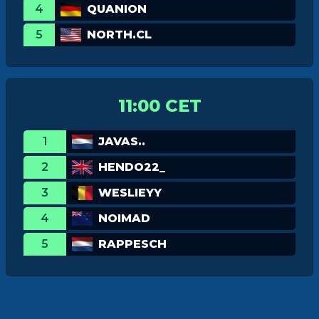
4
QUANION
5
NORTH.CL
11:00 CET
1
JAVAS..
2
HENDO22_
3
WESLIEYY
4
NOIMAD
5
RAPPESCH