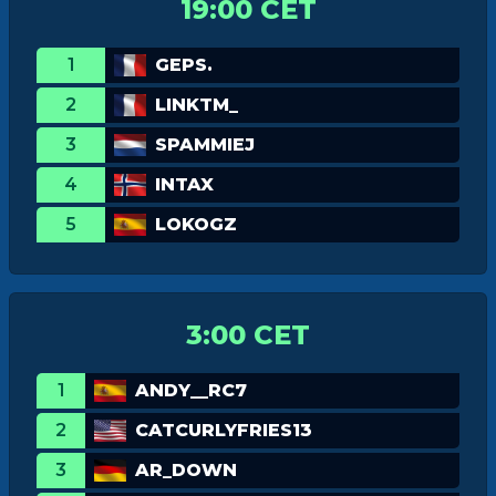
19:00 CET
1
GEPS.
2
LINKTM_
3
SPAMMIEJ
4
INTAX
5
LOKOGZ
3:00 CET
1
ANDY__RC7
2
CATCURLYFRIES13
3
AR_DOWN