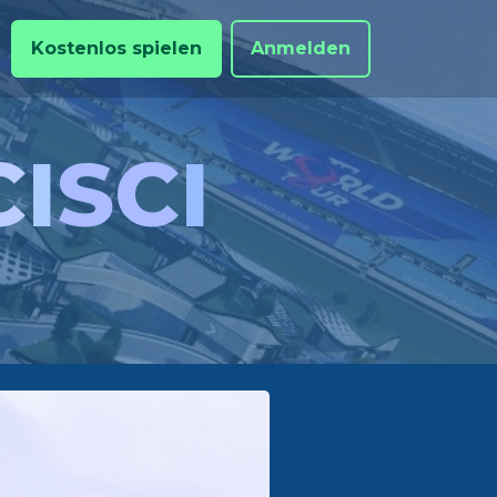
Kostenlos spielen
Anmelden
C
I
SC
I