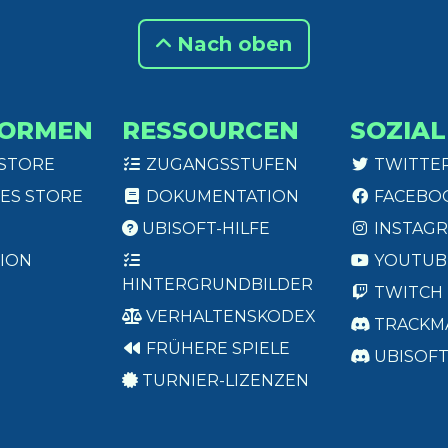
Nach oben
FORMEN
RESSOURCEN
SOZIAL
 STORE
ZUGANGSSTUFEN
TWITTE
ES STORE
DOKUMENTATION
FACEBO
UBISOFT-HILFE
INSTAG
ION
YOUTUB
HINTERGRUNDBILDER
TWITCH
VERHALTENSKODEX
TRACKM
FRÜHERE SPIELE
UBISOF
TURNIER-LIZENZEN