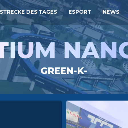
STRECKE DES TAGES
ESPORT
NEWS
T
I
U
M NA
N
GREEN-K-