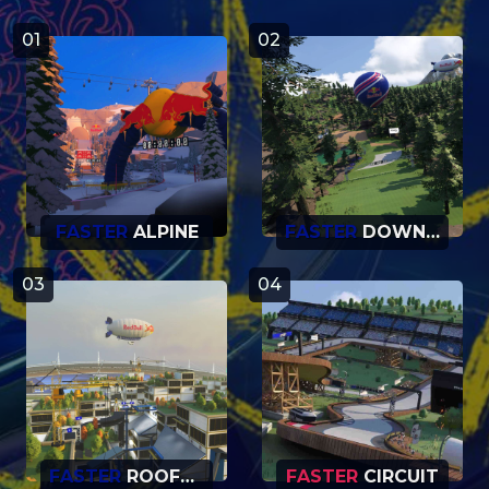
01
02
FASTER
ALPINE
FASTER
DOWNHILL
03
04
FASTER
ROOFTOPS
FASTER
CIRCUIT