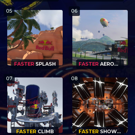
05
06
FASTER
SPLASH
FASTER
AEROBATIC
07
08
FASTER
CLIMB
FASTER
SHOWDOWN