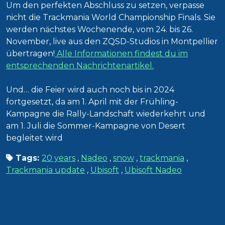
Um den perfekten Abschluss zu setzen, verpasse
nicht die Trackmania World Championship Finals. Sie
werden nächstes Wochenende, vom 24. bis 26.
November, live aus den ZQSD-Studios in Montpellier
übertragen!
Alle Informationen findest du im
entsprechenden Nachrichtenartikel.
Und… die Feier wird auch noch bis in 2024
fortgesetzt, da am 1. April mit der Frühling-
Kampagne die Rally-Landschaft wiederkehrt und
am 1. Juli die Sommer-Kampagne von Desert
begleitet wird
Tags:
20 years
,
Nadeo
,
snow
,
trackmania
,
Trackmania update
,
Ubisoft
,
Ubisoft Nadeo