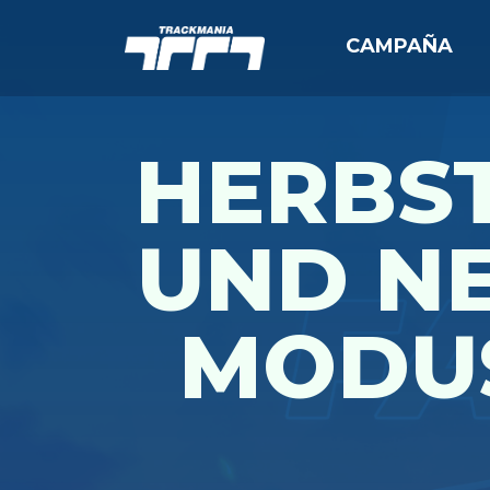
CAMPAÑA
HERBS
UND N
MODUS