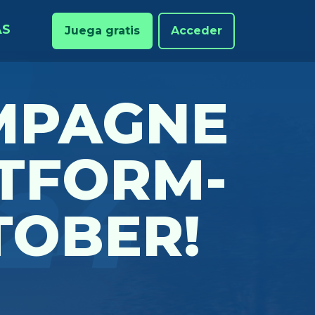
AS
Juega gratis
Acceder
MPAGNE
TFORM-
TOBER!