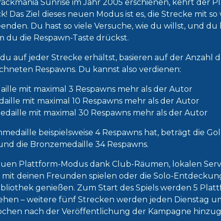
rackmania Sunrise im Jahr 2005 erschienen, kehrt der P
! Das Ziel dieses neuen Modus ist es, die Strecke mit s
enden. Du hast so viele Versuche, wie du willst, und du 
m du die Respawn-Taste drückst.
 du auf jeder Strecke erhältst, basieren auf der Anzahl 
chneten Respawns. Du kannst also verdienen:
ille mit maximal 3 Respawns mehr als der Autor
daille mit maximal 10 Respawns mehr als der Autor
daille mit maximal 30 Respawns mehr als der Autor
edaille beispielsweise 4 Respawns hat, beträgt die Gold
 und die Bronzemedaille 34 Respawns.
euen Plattform-Modus dank Club-Räumen, lokalen Ser
ne mit deinen Freunden spielen oder die Solo-Entdecku
liothek genießen. Zum Start des Spiels werden 5 Plat
ehen – weitere fünf Strecken werden jeden Dienstag u
ochen nach der Veröffentlichung der Kampagne hinzug