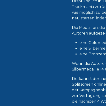
Ursprünglich in T
Trackmania zurück
wie möglich zu be
neu starten, inde
Die Medaillen, die
Autoren aufgezei
eine Goldmeda
eine Silberme
eine Bronzeme
Wenn die Autorenm
Silbermedaille 14
Du kannst den n
Splitscreen onli
der Kampagnenbib
zur Verfügung st
die nächsten 4 W