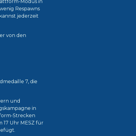
lattform-Modus in
o wenig Respawns
kannst jederzeit
der von den
medaille 7, die
vern und
ngskampagne in
tform-Strecken
m 17 Uhr MESZ für
efügt.