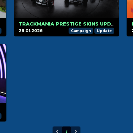
IS HERE
TRACKMANIA PRESTIGE SKINS UPDATE: WHAT’S NEW?
26.01.2026
Campaign
Update
SKINS
1