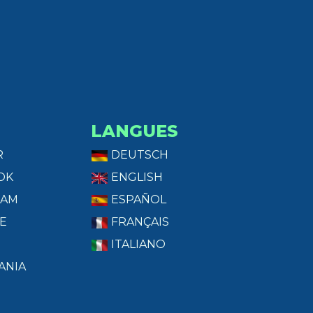
LANGUES
R
DEUTSCH
OK
ENGLISH
RAM
ESPAÑOL
E
FRANÇAIS
ITALIANO
ANIA
T