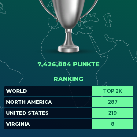
7,426,884 PUNKTE
RANKING
WORLD
TOP 2K
NORTH AMERICA
287
UNITED STATES
219
VIRGINIA
8