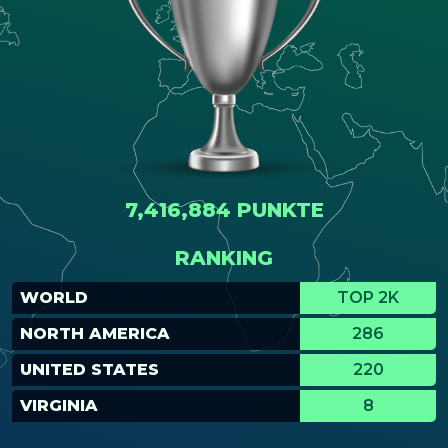
7,416,884 PUNKTE
RANKING
WORLD
TOP 2K
NORTH AMERICA
286
UNITED STATES
220
VIRGINIA
8