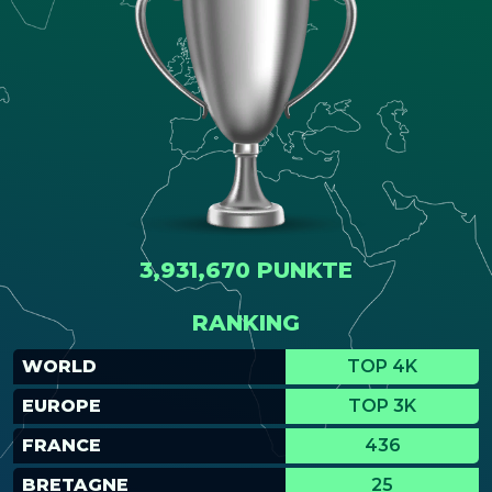
3,931,670 PUNKTE
RANKING
WORLD
TOP 4K
EUROPE
TOP 3K
FRANCE
436
BRETAGNE
25