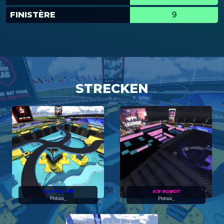
FINISTÈRE
9
STRECKEN
SURF SLIDE
ICE ROBOT
Potaa_
Potaa_