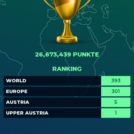
26,673,439 PUNKTE
RANKING
WORLD
393
EUROPE
301
AUSTRIA
5
UPPER AUSTRIA
1