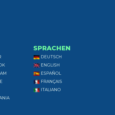
SPRACHEN
R
DEUTSCH
OK
ENGLISH
RAM
ESPAÑOL
E
FRANÇAIS
ITALIANO
ANIA
T