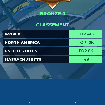
BRONZE 3
CLASSEMENT
WORLD
TOP 41K
NORTH AMERICA
TOP 10K
UNITED STATES
TOP 8K
MASSACHUSETTS
148