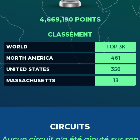
4,669,190 POINTS
CLASSEMENT
WORLD
TOP 3K
NORTH AMERICA
461
UNITED STATES
358
MASSACHUSETTS
13
CIRCUITS
Aucun circuit n'a été ajouté sur son