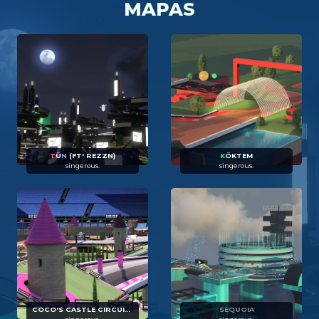
MAPAS
T
Ü
N
(FT' REZZN)
K
ÖKTEM
singerous.
singerous.
COCO'S CASTLE CIRCUIT [1 LAP]
SEQUOIA