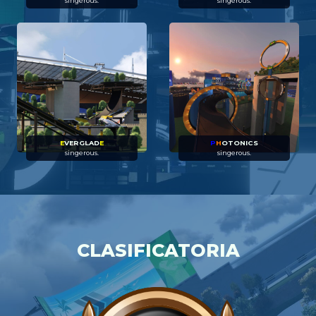
singerous.
singerous.
E
VERGLAD
E
P
H
OTONICS
singerous.
singerous.
CLASIFICATORIA