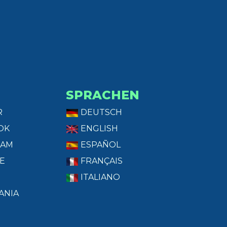
SPRACHEN
R
DEUTSCH
OK
ENGLISH
RAM
ESPAÑOL
E
FRANÇAIS
ITALIANO
ANIA
T