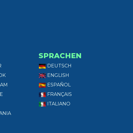
SPRACHEN
R
DEUTSCH
OK
ENGLISH
RAM
ESPAÑOL
E
FRANÇAIS
ITALIANO
ANIA
T