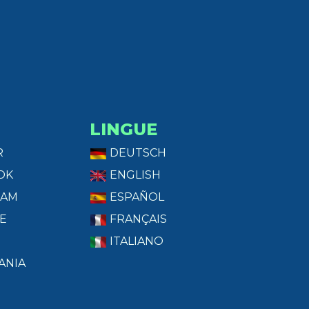
LINGUE
R
DEUTSCH
OK
ENGLISH
RAM
ESPAÑOL
E
FRANÇAIS
ITALIANO
ANIA
T