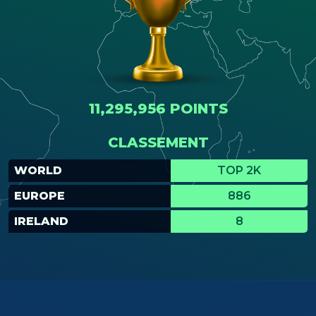
11,295,956 POINTS
CLASSEMENT
WORLD
TOP 2K
EUROPE
886
IRELAND
8