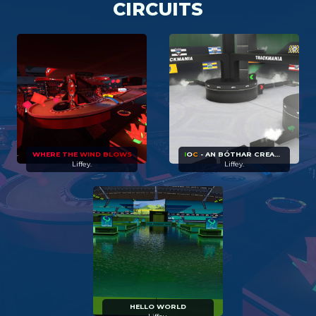
CIRCUITS
WHER
E THE
WIND B
LOWS
I
O
C
- AN BÓTHAR CREAGACH
Liffey.
Liffey.
HELLO WORLD