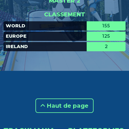
MASTER 2
CLASSEMENT
WORLD
155
EUROPE
125
IRELAND
2
Haut de page