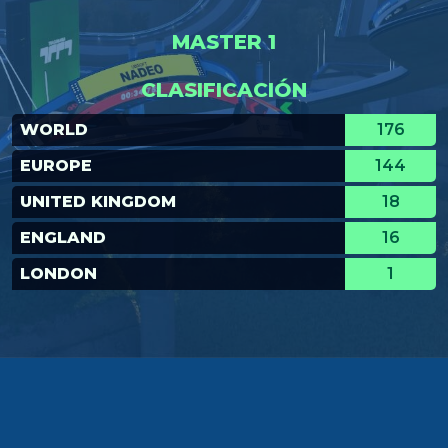
MASTER 1
CLASIFICACIÓN
WORLD
176
EUROPE
144
UNITED KINGDOM
18
ENGLAND
16
LONDON
1