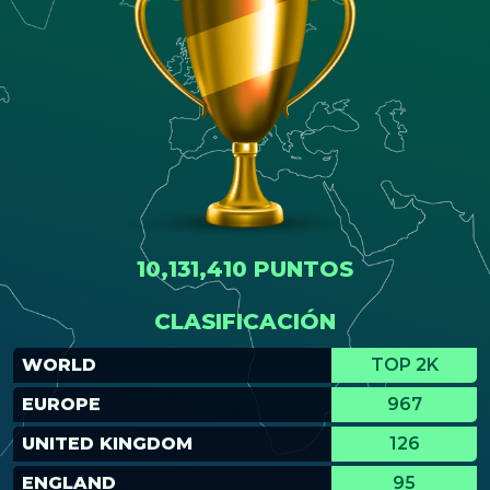
10,131,410 PUNTOS
CLASIFICACIÓN
WORLD
TOP 2K
EUROPE
967
UNITED KINGDOM
126
ENGLAND
95