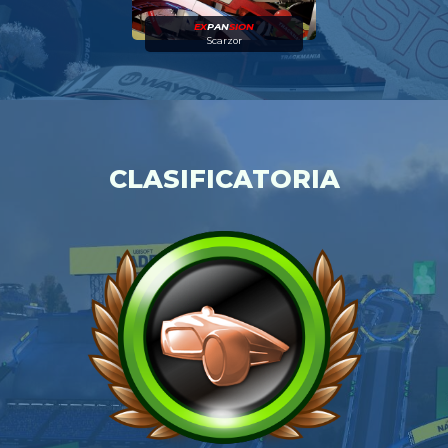
EX
PAN
SION
Scarzor
CLASIFICATORIA