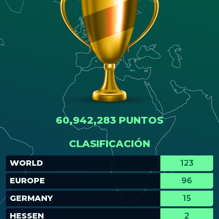
60,942,283 PUNTOS
CLASIFICACIÓN
WORLD
123
EUROPE
96
GERMANY
15
HESSEN
2