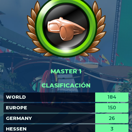
MASTER 1
CLASIFICACIÓN
WORLD
184
EUROPE
150
GERMANY
26
HESSEN
3