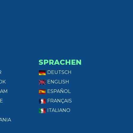
SPRACHEN
R
DEUTSCH
OK
ENGLISH
RAM
ESPAÑOL
E
FRANÇAIS
ITALIANO
ANIA
T