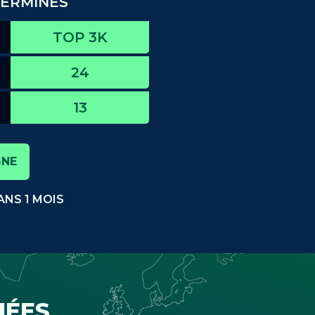
 TERMINÉS
TOP 3K
24
13
GNE
NS 1 MOIS
HÉES