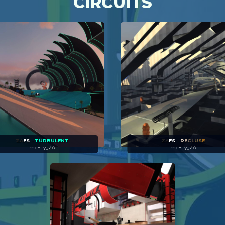
CIRCUITS
ZA
FS
-
TURBULENT
ZA
FS
-
R
E
C
L
U
S
E
mcFLy_ZA
mcFLy_ZA