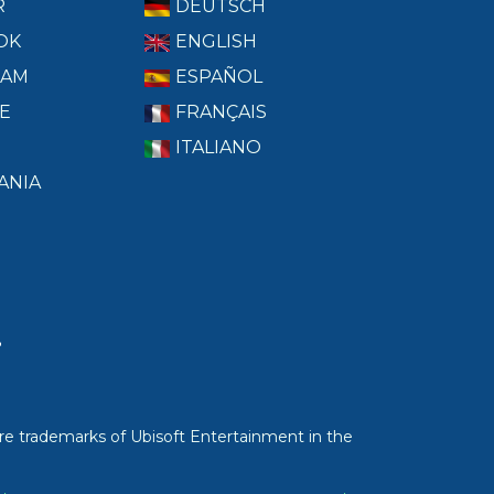
R
DEUTSCH
OK
ENGLISH
RAM
ESPAÑOL
E
FRANÇAIS
ITALIANO
ANIA
T
re trademarks of Ubisoft Entertainment in the