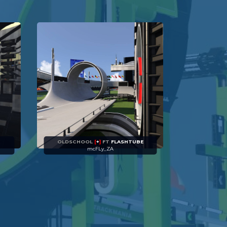
OLDSCHOOL
[
+
]
FT
FLASHTUBE
mcFLy_ZA