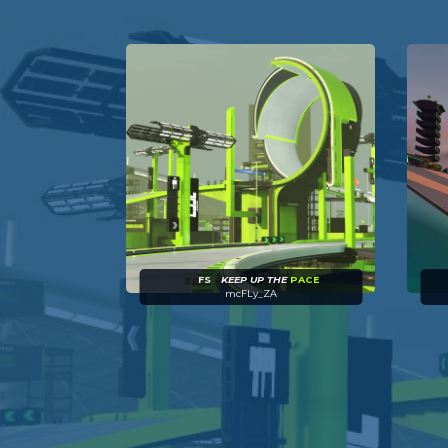
ZA
FS
-
KEEP UP THE
PACE
mcFLy_ZA