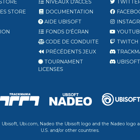
 STORE
NIVEAUX D'ACCÈS
TWITTE
ES STORE
DOCUMENTATION
FACEBO
AIDE UBISOFT
INSTAG
ION
FONDS D'ÉCRAN
YOUTUB
CODE DE CONDUITE
TWITCH
PRÉCÉDENTS JEUX
TRACKM
TOURNAMENT
UBISOF
LICENSES
. Ubisoft, Ubi.com, Nadeo the Ubisoft logo and the Nadeo logo a
U.S. and/or other countries.