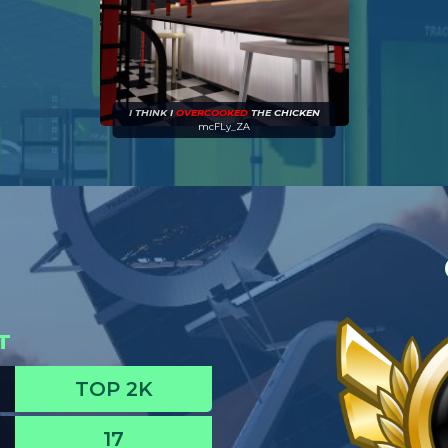
I
THINK
I
OVERCOOKED
THE
CHICKEN
mcFLy_ZA
T
TOP 2K
17