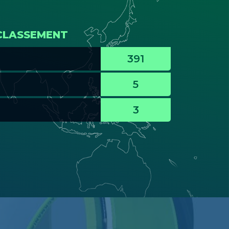
CLASSEMENT
391
5
3