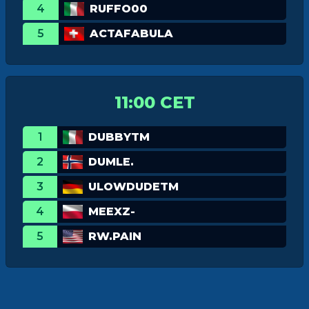
4
RUFFO00
5
ACTAFABULA
11:00 CET
1
DUBBYTM
2
DUMLE.
3
ULOWDUDETM
4
MEEXZ-
5
RW.PAIN