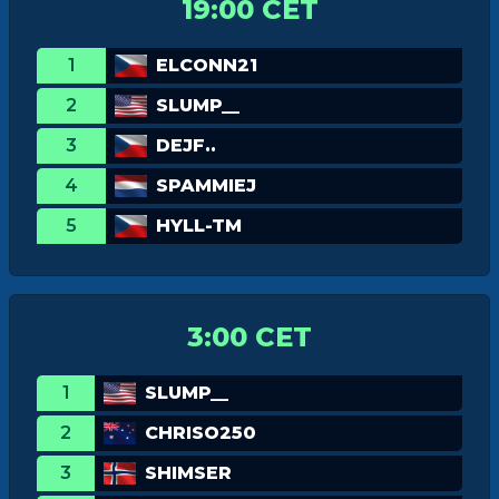
19:00 CET
1
ELCONN21
2
SLUMP__
3
DEJF..
4
SPAMMIEJ
5
HYLL-TM
3:00 CET
1
SLUMP__
2
CHRISO250
3
SHIMSER