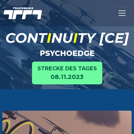
CONT
I
NU
I
TY [CE]
PSYCHOEDGE
STRECKE DES TAGES
08.11.2023