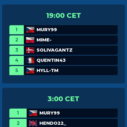
19:00 CET
1
MURY99
2
MIME-
3
SOLIVAGANTZ
4
QUENTIN43
5
HYLL-TM
3:00 CET
1
MURY99
2
HENDO22_