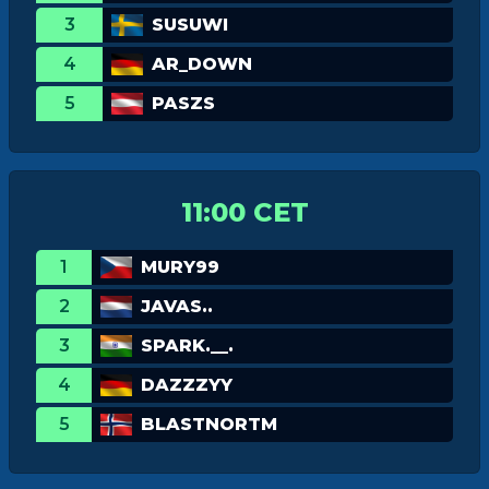
3
SUSUWI
4
AR_DOWN
5
PASZS
11:00 CET
1
MURY99
2
JAVAS..
3
SPARK.__.
4
DAZZZYY
5
BLASTNORTM