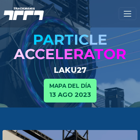
PA
RT
IC
LE
AC
CE
LE
RA
TOR
LAKU27
MAPA DEL DÍA
13 AGO 2023