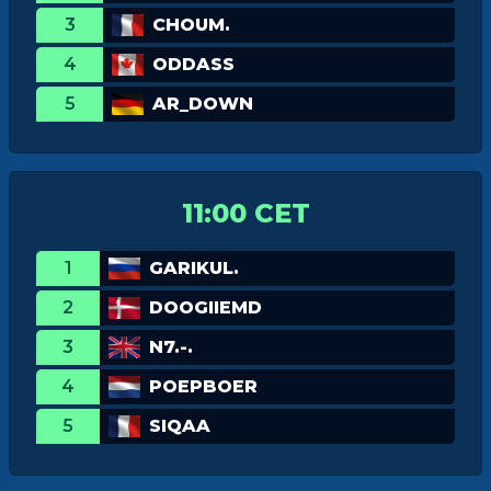
3
CHOUM.
4
ODDASS
5
AR_DOWN
11:00 CET
1
GARIKUL.
2
DOOGIIEMD
3
N7.-.
4
POEPBOER
5
SIQAA