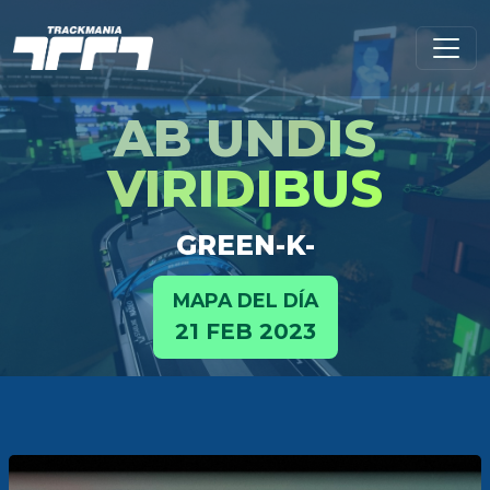
AB UN
D
IS
VI
RI
DI
BU
S
GREEN-K-
MAPA DEL DÍA
21 FEB 2023