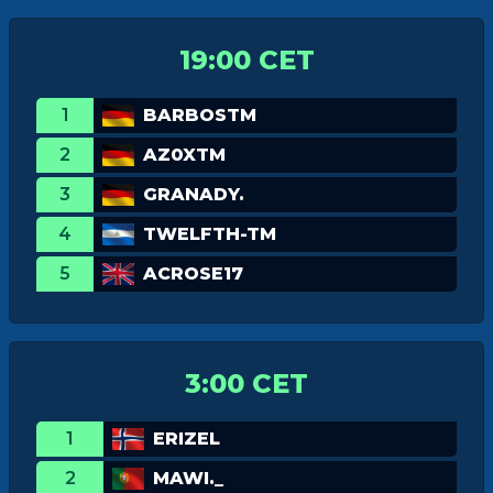
19:00 CET
1
BARBOSTM
2
AZ0XTM
3
GRANADY.
4
TWELFTH-TM
5
ACROSE17
3:00 CET
1
ERIZEL
2
MAWI._